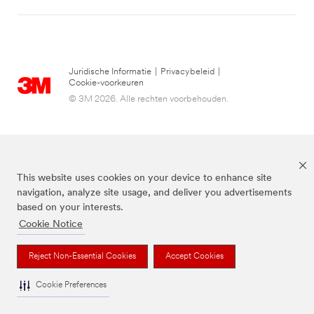
Juridische Informatie
|
Privacybeleid
|
Cookie-voorkeuren
© 3M 2026. Alle rechten voorbehouden.
This website uses cookies on your device to enhance site
navigation, analyze site usage, and deliver you advertisements
based on your interests.
Cookie Notice
3M, Post-it® en de kleur Canary Yellow™ zijn handelsmerken van 3M.
Reject Non-Essential Cookies
Accept Cookies
Cookie Preferences