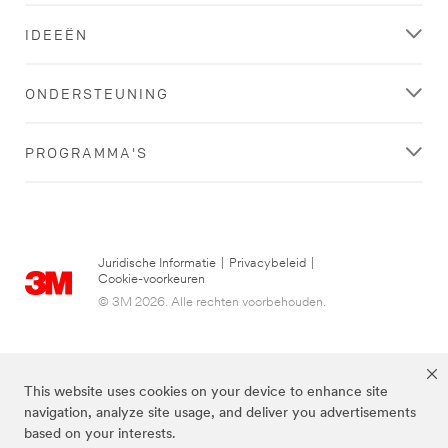
link
later...
om
IDEEËN
uw
aanmelding
te
ONDERSTEUNING
bevestigen.
PROGRAMMA'S
Juridische Informatie
|
Privacybeleid
|
Cookie-voorkeuren
© 3M 2026. Alle rechten voorbehouden.
This website uses cookies on your device to enhance site
navigation, analyze site usage, and deliver you advertisements
based on your interests.