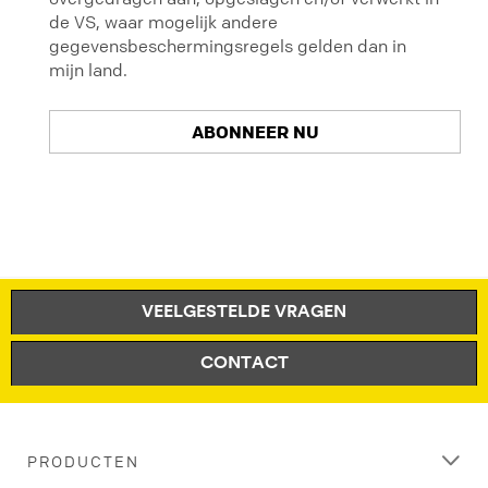
de VS, waar mogelijk andere
gegevensbeschermingsregels gelden dan in
mijn land.
ABONNEER NU
Our
U
Apologies...
ontvangt
een
An
e-
VEELGESTELDE VRAGEN
error
mail
has
met
occurred
CONTACT
een
while
link.
submitting.
Klik
Please
op
try
PRODUCTEN
deze
again