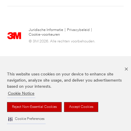
Juridische Informatie
|
Privacybeleid
|
Cookie-voorkeuren
© 3M 2026. Alle rechten voorbehouden.
This website uses cookies on your device to enhance site
navigation, analyze site usage, and deliver you advertisements
based on your interests.
Cookie Notice
3M, Post-it® en de kleur Canary Yellow™ zijn handelsmerken van 3M.
Reject Non-Essential Cookies
Accept Cookies
Cookie Preferences