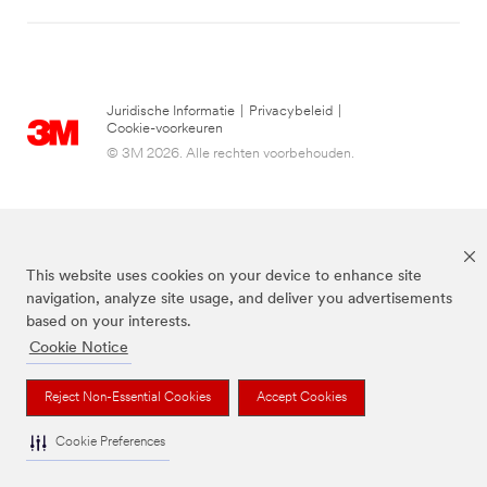
Juridische Informatie
|
Privacybeleid
|
Cookie-voorkeuren
© 3M 2026. Alle rechten voorbehouden.
This website uses cookies on your device to enhance site
navigation, analyze site usage, and deliver you advertisements
based on your interests.
Cookie Notice
3M, Post-it® en de kleur Canary Yellow™ zijn handelsmerken van 3M.
Reject Non-Essential Cookies
Accept Cookies
Cookie Preferences