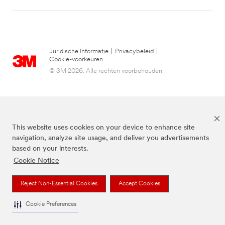
Juridische Informatie
|
Privacybeleid
|
Cookie-voorkeuren
© 3M 2026. Alle rechten voorbehouden.
This website uses cookies on your device to enhance site
navigation, analyze site usage, and deliver you advertisements
based on your interests.
Cookie Notice
3M, Post-it® en de kleur Canary Yellow™ zijn handelsmerken van 3M.
Reject Non-Essential Cookies
Accept Cookies
Cookie Preferences