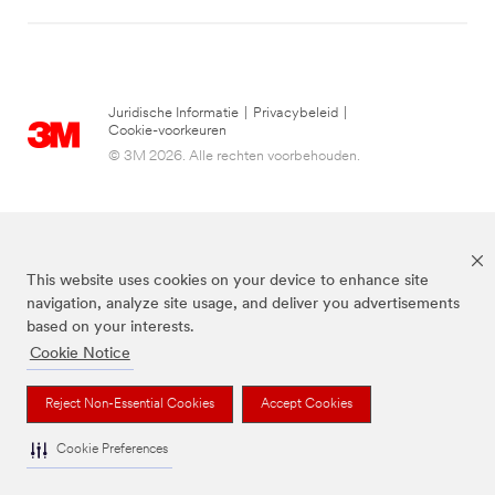
Juridische Informatie
|
Privacybeleid
|
Cookie-voorkeuren
© 3M 2026. Alle rechten voorbehouden.
This website uses cookies on your device to enhance site
navigation, analyze site usage, and deliver you advertisements
based on your interests.
Cookie Notice
3M, Post-it® en de kleur Canary Yellow™ zijn handelsmerken van 3M.
Reject Non-Essential Cookies
Accept Cookies
Cookie Preferences