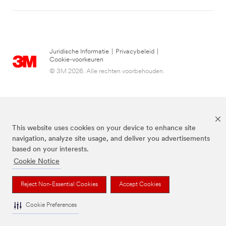
Juridische Informatie
|
Privacybeleid
|
Cookie-voorkeuren
© 3M 2026. Alle rechten voorbehouden.
This website uses cookies on your device to enhance site
navigation, analyze site usage, and deliver you advertisements
based on your interests.
Cookie Notice
3M, Post-it® en de kleur Canary Yellow™ zijn handelsmerken van 3M.
Reject Non-Essential Cookies
Accept Cookies
Cookie Preferences