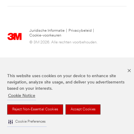
Juridische Informatie
|
Privacybeleid
|
Cookie-voorkeuren
© 3M 2026. Alle rechten voorbehouden.
This website uses cookies on your device to enhance site
navigation, analyze site usage, and deliver you advertisements
based on your interests.
Cookie Notice
3M, Post-it® en de kleur Canary Yellow™ zijn handelsmerken van 3M.
Reject Non-Essential Cookies
Accept Cookies
Cookie Preferences