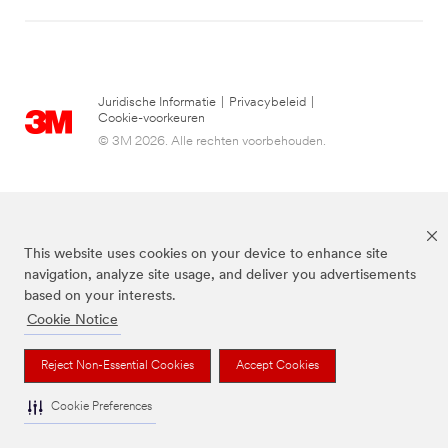
Juridische Informatie
|
Privacybeleid
|
Cookie-voorkeuren
© 3M 2026. Alle rechten voorbehouden.
This website uses cookies on your device to enhance site
navigation, analyze site usage, and deliver you advertisements
based on your interests.
Cookie Notice
3M, Post-it® en de kleur Canary Yellow™ zijn handelsmerken van 3M.
Reject Non-Essential Cookies
Accept Cookies
Cookie Preferences