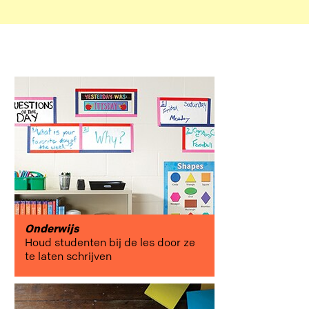
in de
kijker
connecties
productiviteit
Onderwijs
Houd studenten bij de les door ze
te laten schrijven
creativiteit