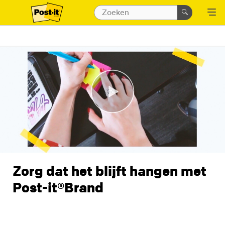
Zorg dat het blijft hangen met
Post-it®Brand
Wanneer je iets opschrijft, is de kans 42% groter dat
het ook echt gebeurt!